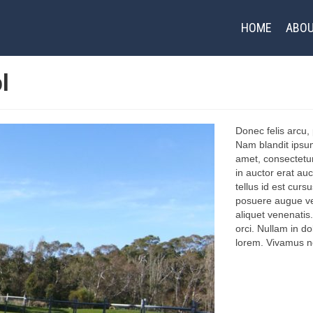
HOME
ABOU
l
Donec felis arcu,
Nam blandit ipsu
amet, consectetur a
in auctor erat auct
tellus id est curs
posuere augue ve
aliquet venenatis
orci. Nullam in do
lorem. Vivamus no