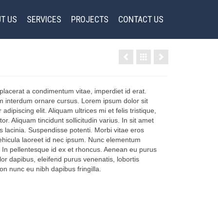
T US
SERVICES
PROJECTS
CONTACT US
 placerat a condimentum vitae, imperdiet id erat.
m interdum ornare cursus. Lorem ipsum dolor sit
dipiscing elit. Aliquam ultrices mi et felis tristique,
or. Aliquam tincidunt sollicitudin varius. In sit amet
us lacinia. Suspendisse potenti. Morbi vitae eros
hicula laoreet id nec ipsum. Nunc elementum
. In pellentesque id ex et rhoncus. Aenean eu purus
lor dapibus, eleifend purus venenatis, lobortis
n nunc eu nibh dapibus fringilla.